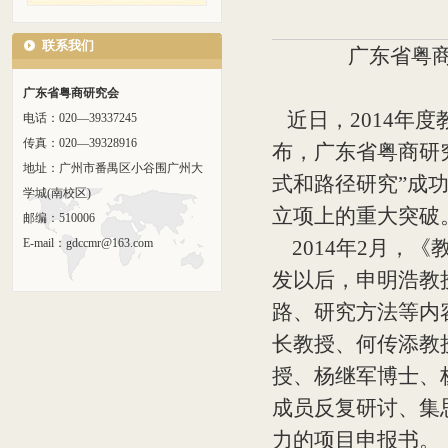
联系我们
广东省粤商
广东省粤商研究会
近日，2014年
电话：020—39337245
传真：020—39328916
布，广东省粤商研
地址：广州市番禺区小谷围广州大
式和路径研究”成功
学城(南校区)
立项上的重大突破
邮编：510006
E-mail：gdccmr@163.com
2014年2月，
发以后，申明浩教
路、研究方法等内
长教授、何传添教
授、杨继军博士、
成员反复研讨、集
力的项目申报书。