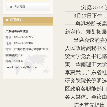
浏览 371
培训项目
3月17日下午，
联系我们
——粤港校院长高
新定位、规划拓展
广东省粤商研究会
电话：020—39337245
出席会议的嘉宾
传真：020—39328916
人民政府副秘书长
地址：广州市番禺区小谷围广州大
贸大学党委书记隋
学城(南校区)
邮编：510006
寅，华南理工大学
E-mail：gdccmr@163.com
李惠武，广东省社
研究院院长倪明选
区政府各职能部门
各大媒体。会议由
陈勇首先提出，