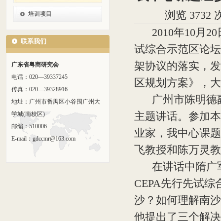
浏览 373
培训项目
2010年10月2
联系我们
试综合示范区论坛
架协议的落实，发
广东省粤商研究会
电话：020—39337245
区规划方案》，大
传真：020—39328916
广州市陈明德副
地址：广州市番禺区小谷围广州大
主题讲话。参加本
学城(南校区)
邮编：510006
业家，我中心课题
E-mail：gdccmr@163.com
飞教授和陈万灵教
在讲话中隋广军
CEPA先行先试
沙？如何理解南沙
他提出了三个解决