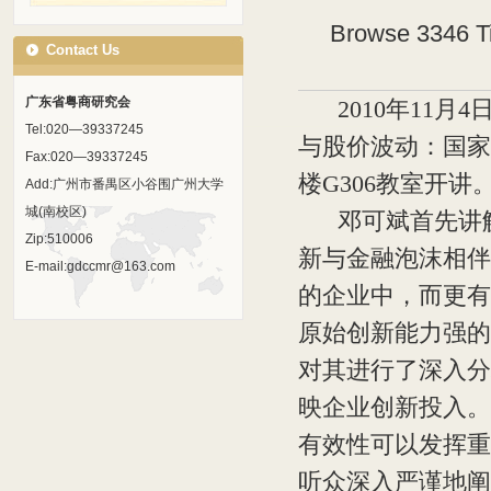
Browse 3346 
Contact Us
广东省粤商研究会
2010年11月
Tel:020—39337245
与股价波动：国家
Fax:020—39337245
楼G306教室开讲
Add:广州市番禺区小谷围广州大学
城(南校区)
邓可斌首先讲解
Zip:510006
新与金融泡沫相伴
E-mail:gdccmr@163.com
的企业中，而更有
原始创新能力强的
对其进行了深入分
映企业创新投入。
有效性可以发挥重
听众深入严谨地阐